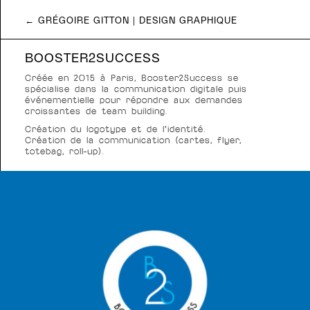
← GRÉGOIRE GITTON | DESIGN GRAPHIQUE
BOOSTER2SUCCESS
Créée en 2015 à Paris, Booster2Success se
spécialise dans la communication digitale puis
événementielle pour répondre aux demandes
croissantes de team building.
Création du logotype et de l’identité.
Création de la communication (cartes, flyer,
totebag, roll-up).